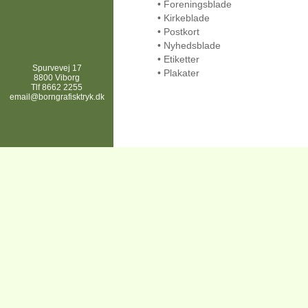
• Foreningsblade
• Kirkeblade
• Postkort
• Nyhedsblade
• Etiketter
Spurvevej 17
• Plakater
8800 Viborg
Tlf 8662 2255
email@borngrafisktryk.d
k